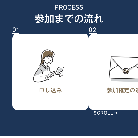
PROCESS
参加までの流れ
01
02
申し込み
参加確定の
arrow_forward
SCROLL