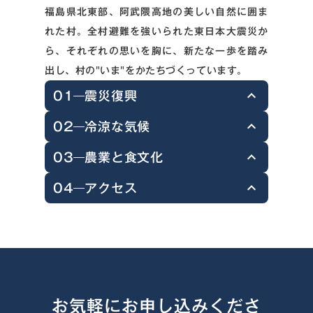
福島県北東部、阿武隈高地の美しい自然に囲ま
れた村。全村避難を強いられた東日本大震災か
ら、それぞれの思いを胸に、新たな一歩を踏み
出し、村の"いま"をかたちづくっています。
01
震災復興
keyboard_arrow_up
02
冷涼な気候
keyboard_arrow_up
2011年の東日本大震災では全村非難を経
験。2017年に村の大部分のエリアで避難指
03
農業と食文化
keyboard_arrow_up
標高約450mの飯舘村は、夏でも涼しく快適
示が解除され、現在は原発事故以前の４分の
に過ごせるのが魅力です。秋の里山の彩りや
04
アクセス
1程度となる約1,500人が居住。震災後に飯
keyboard_arrow_up
冷涼な気候を生かした、高原野菜、牛の畜
冬の星空など、高原ならではの自然の美しさ
舘村とご縁が生まれた移住者たちも加わり、
産、米作り、花や夏秋イチゴなど、農業が盛
を楽しめます。
飯舘村は、福島市と南相馬市のちょうど中間
新たな村の賑わいづくりが進んでいます。
んな地域です。また、古くから大規模な冷害
に位置する、自然豊かな中山間地域です。福
を経験してきた飯舘村では、「凍み」文化を
島市、南相馬市まで、それぞれ車で40~50
はじめとする保存食の文化が根付いていま
分。医療や商業施設が充実した福島市と、海
す。
お気軽にお申し込みくださ
に面した浜通りの中核都市である南相馬市の