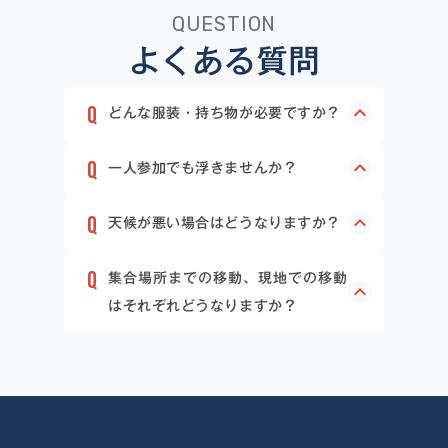
QUESTION
よくある質問
どんな服装・持ち物が必要ですか？
Q
keyboard_arrow_up
農場の見学もあるため、動きやすく、汚
一人参加でも浮きませんか？
Q
keyboard_arrow_up
A
れても良い服や靴で参加をお願いしま
一人参加の方が大半です。グループワー
天候が悪い場合はどうなりますか？
す。詳細は参加者向けの事前説明会でお
Q
keyboard_arrow_up
A
クや交流の機会も多いので、すぐに打ち
知らせします。
雨天時でも一部プログラムを変更して実
集合場所までの移動、現地での移動
解けられます。
Q
A
keyboard_arrow_up
施します。安全に配慮した形でご案内し
はそれぞれどうなりますか？
ますのでご安心ください。
集合場所まで公共交通機関でお越しいた
A
だくか、飯舘村まで直接お車などでお越
しください。現地では、運営スタッフが
案内します。